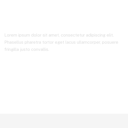
GOBERNADORA DEL
ESTADO
Lorem ipsum dolor sit amet, consectetur adipiscing elit.
Phasellus pharetra tortor eget lacus ullamcorper, posuere
fringilla justo convallis.
Inicio
INDEX CHIHUAHUA PRESENTE EN LA 5a. REUNION DE
SEGUIMIENTO CON LA GOBERNADORA DEL ESTADO