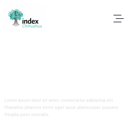
Foro Fiscal y de
Comercio Exterior
Lorem ipsum dolor sit amet, consectetur adipiscing elit.
Phasellus pharetra tortor eget lacus ullamcorper, posuere
fringilla justo convallis.